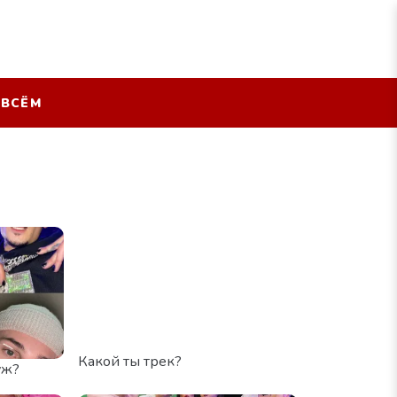
 ВСЁМ
Какой ты трек?
уж?