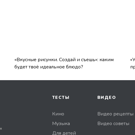
«Вкусные рисунки. Создай и съешь»: каким
«
будет твоё идеальное блюдо?
п
ТЕСТЫ
ВИДЕО
Кино
Видео рецепты
Музыка
Видео советы
х
Для детей