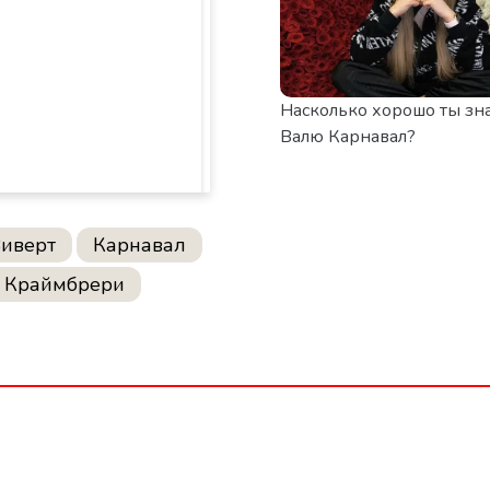
Насколько хорошо ты зн
Валю Карнавал?
Зиверт
Карнавал
Краймбрери