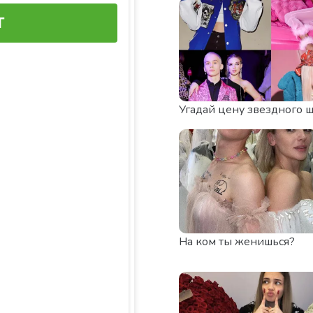
Угадай цену звездного 
На ком ты женишься?