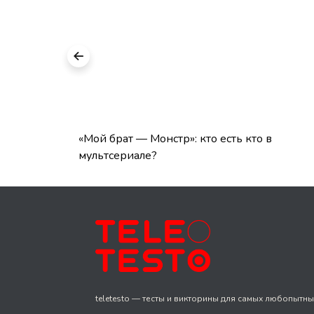
 Клюевым
«Мой брат — Монстр»: кто есть кто в
мультсериале?
teletesto — тесты и викторины для самых любопытны