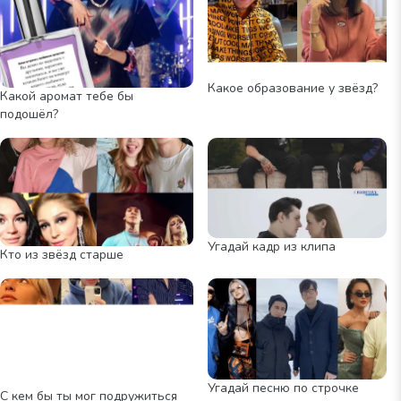
Какое образование у звёзд?
Какой аромат тебе бы
подошёл?
Угадай кадр из клипа
Кто из звёзд старше
Угадай песню по строчке
С кем бы ты мог подружиться